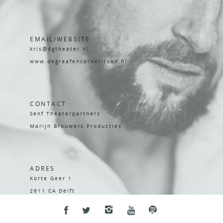
EMAIL/WEBSITE
kris@dgtheater.nl
www.degraafencornelissen.nl
CONTACT
Senf Theaterpartners
Marijn Brouwers Producties
ADRES
Korte Geer 1
2611 CA Delft
T +31(0)10 592 31 55