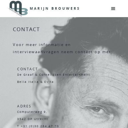
MARIJN BROUWERS
CONTACT
Voor meer informatie en
interviewaanvragen neem contact op met:
CONTACT
De Graaf & Cornelissen Entertainment
Bella Italia & Evita
ADRES
Computerweg 9,
3542 DP Utrecht
T +31 (0)30 284 47 70